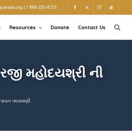
jcanada.org | 1 888-333-8725
s
Resources
Donate
Contact Us
મારજી મહોદયશ્રી ની
ની પાવન પધરામણી