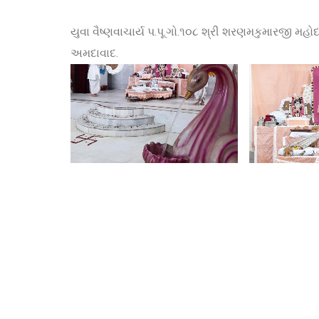
યુવા વૈષ્ણવાચાર્ય પ.પૂ.ગો.૧૦૮ શ્રી શરણમકુમારજી મહોદ
અમદાવાદ.