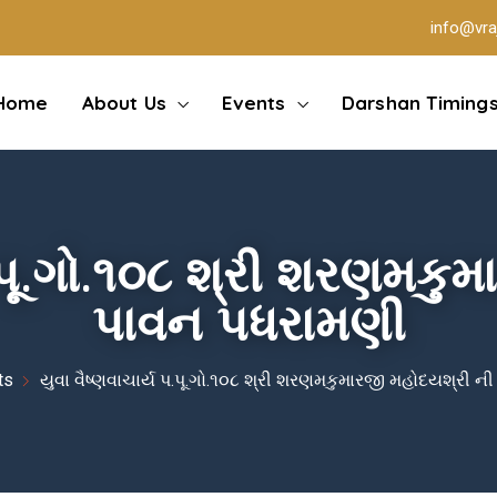
info@vra
Home
About Us
Events
Darshan Timing
 પ.પૂ.ગો.૧૦૮ શ્રી શરણમકુ
પાવન પધરામણી
ts
યુવા વૈષ્ણવાચાર્ય પ.પૂ.ગો.૧૦૮ શ્રી શરણમકુમારજી મહોદયશ્રી 