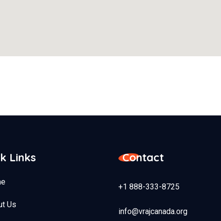
k Links
Contact
e
+1 888-333-8725
ut Us
info@vrajcanada.org