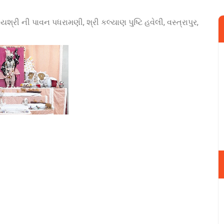
યશ્રી ની પાવન પધરામણી, શ્રી કલ્યાણ પુષ્ટિ હવેલી, વસ્ત્રાપુર,